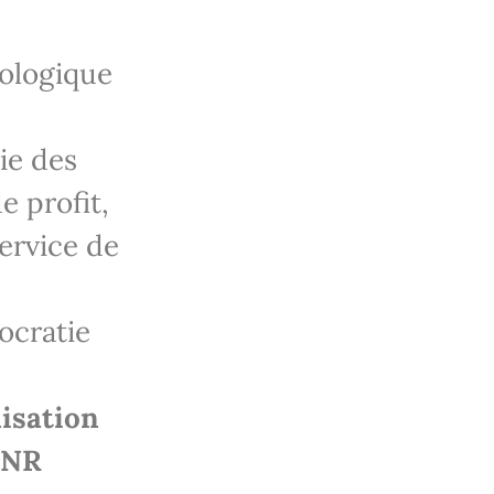
cologique
ie des
e profit,
ervice de
ocratie
nisation
CNNR