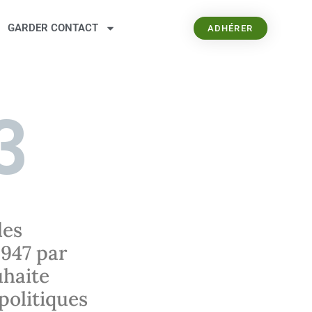
GARDER CONTACT
ADHÉRER
3
les
1947 par
uhaite
 politiques