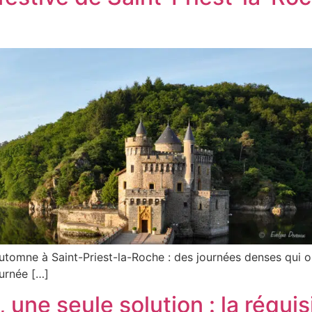
utomne à Saint-Priest-la-Roche : des journées denses qu
ournée […]
, une seule solution : la réquis